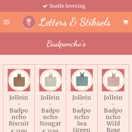
Snelle levering
Ga
direct
Letters & Stiksels
naar
de
hoofdinhoud
Badponcho's
Jollein
Jollein
Jollein
Jollein
-
-
-
-
Badpo
Badpo
Badpo
Badpo
ncho
ncho
ncho
ncho
Biscuit
Nougat
Sea
Wild
Green
Rose
€ 23,99
€ 23,99