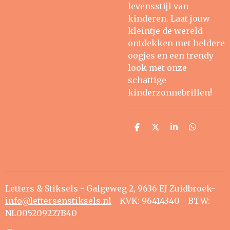
levensstijl van
kinderen. Laat jouw
kleintje de wereld
ontdekken met heldere
oogjes en een trendy
look met onze
schattige
kinderzonnebrillen!
D
D
S
D
e
e
h
e
l
e
a
l
e
l
r
e
n
e
n
Letters & Stiksels - Galgeweg 2, 9636 EJ Zuidbroek-
info@lettersenstiksels.nl
- KVK: 96414340 - BTW:
NL005209227B40