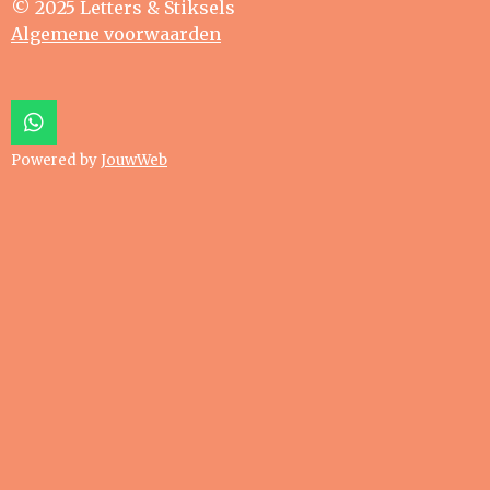
© 2025 Letters & Stiksels
Algemene voorwaarden
W
h
Powered by
JouwWeb
a
t
s
A
p
p