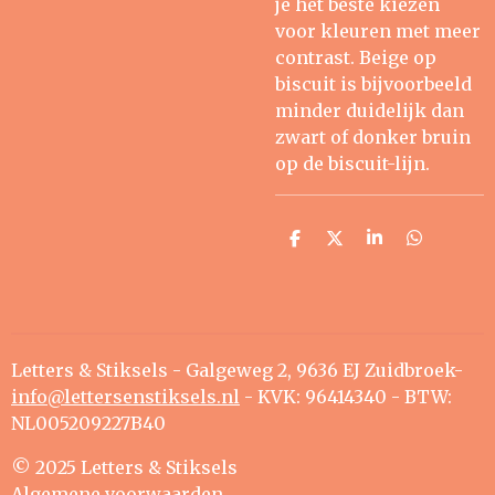
je het beste kiezen
voor kleuren met meer
contrast. Beige op
biscuit is bijvoorbeeld
minder duidelijk dan
zwart of donker bruin
op de biscuit-lijn.
D
D
S
D
e
e
h
e
l
e
a
l
e
l
r
e
n
e
n
Letters & Stiksels - Galgeweg 2, 9636 EJ Zuidbroek-
info@lettersenstiksels.nl
- KVK: 96414340 - BTW:
NL005209227B40
© 2025 Letters & Stiksels
Algemene voorwaarden