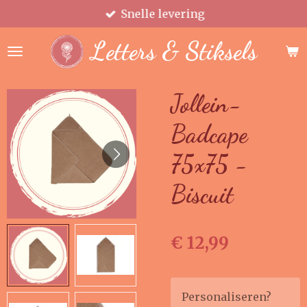
Snelle levering
Ga
direct
Letters & Stiksels
naar
de
hoofdinhoud
Jollein-
Badcape
75x75 -
Biscuit
€ 12,99
Personaliseren?