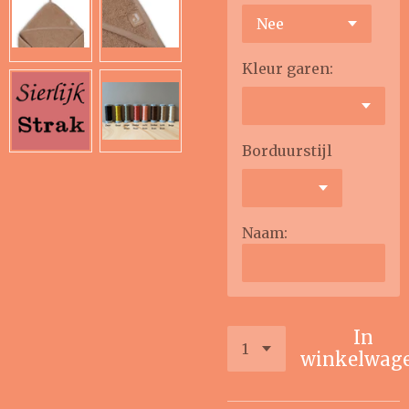
Kleur garen:
Borduurstijl
Naam:
In
winkelwag