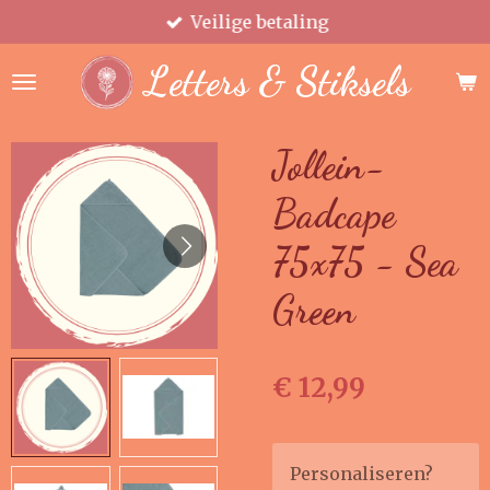
Veilige betaling
Ga
direct
Letters & Stiksels
naar
de
hoofdinhoud
Jollein-
Badcape
75x75 - Sea
Green
€ 12,99
Personaliseren?