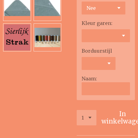
Kleur garen:
Borduurstijl
Naam:
In
winkelwag