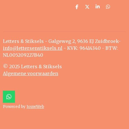
D
D
S
D
e
e
h
e
l
e
a
l
e
l
r
e
n
e
n
Letters & Stiksels - Galgeweg 2, 9636 EJ Zuidbroek-
info@lettersenstiksels.nl
- KVK: 96414340 - BTW:
NL005209227B40
© 2025 Letters & Stiksels
Algemene voorwaarden
W
h
Powered by
JouwWeb
a
t
s
A