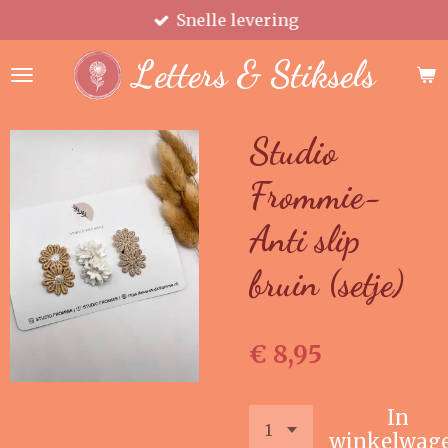
Snelle levering
Ga
direct
Letters & Stiksels
naar
de
hoofdinhoud
Studio
Frommie-
Anti slip
bruin (setje)
€ 8,95
In
winkelwag