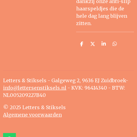
dankzij onze anti-slip
haarspeldjes die de
hele dag lang blijven
zitten.
D
D
S
D
e
e
h
e
l
e
a
l
e
l
r
e
n
e
n
Letters & Stiksels - Galgeweg 2, 9636 EJ Zuidbroek-
info@lettersenstiksels.nl
- KVK: 96414340 - BTW:
NL005209227B40
© 2025 Letters & Stiksels
Algemene voorwaarden