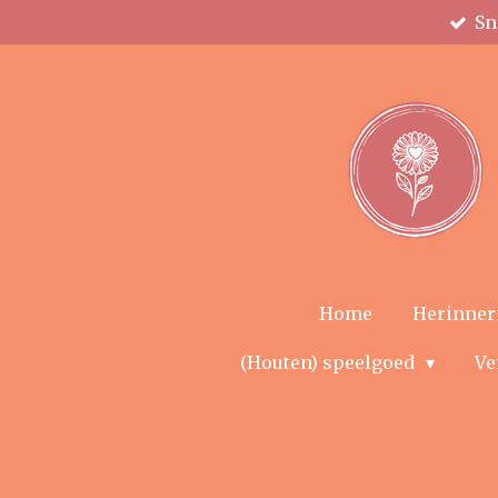
Sn
Ga
direct
naar
de
hoofdinhoud
Home
Herinner
(Houten) speelgoed
Ve