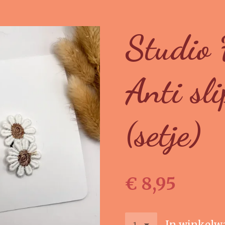
Studio
Anti sli
(setje)
€ 8,95
In winkelw