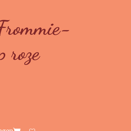
 Frommie-
p roze
agen