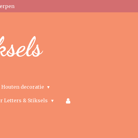
erpen
ksels
Houten decoratie
r Letters & Stiksels