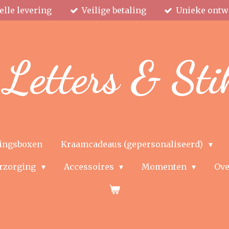
elle levering
Veilige betaling
Unieke ontw
Letters & Sti
ingsboxen
Kraamcadeaus (gepersonaliseerd)
rzorging
Accessoires
Momenten
Ove