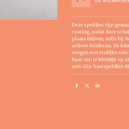
Deze speldjes zijn gemaa
coating, zodat deze scha
plaats blijven, zelfs bij
actieve kinderen. De kl
voegen een vrolijke touc
haar van je kleintje op z
anti-slip haarspeldjes di
D
D
S
e
e
h
l
e
a
e
l
r
n
e